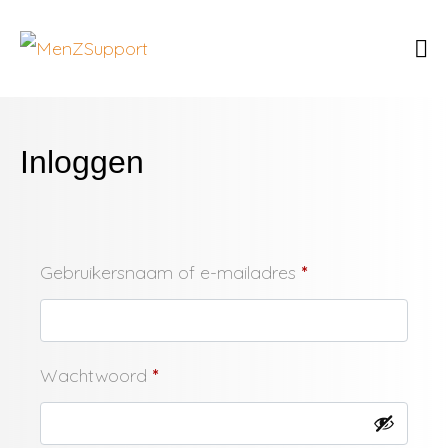
Inloggen
Gebruikersnaam of e-mailadres
*
Wachtwoord
*