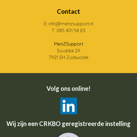
Contact
E: info@menzsupport.nl
T: 085 401 54 83
MenZSupport
Suuddal 29
7921 EH Zuidwolde
Volg ons online!
Wij zijn een CRKBO geregistreerde instelling