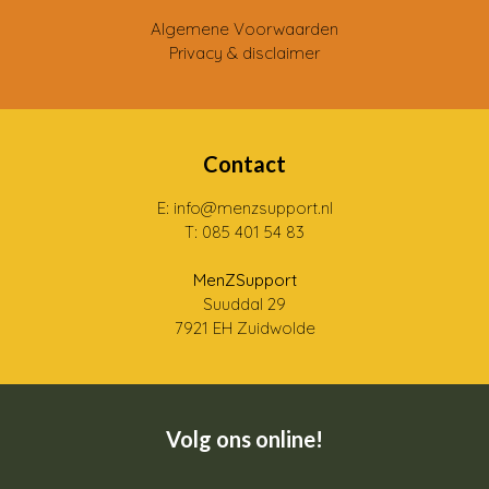
Algemene Voorwaarden
Privacy & disclaimer
Contact
E: info@menzsupport.nl
T: 085 401 54 83
MenZSupport
Suuddal 29
7921 EH Zuidwolde
Volg ons online!