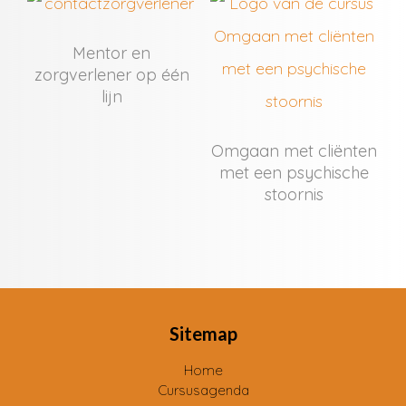
Mentor en
zorgverlener op één
lijn
Omgaan met cliënten
met een psychische
stoornis
Sitemap
Home
Cursusagenda