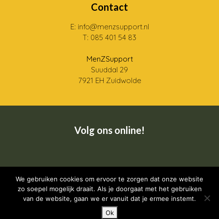
Contact
E: info@menzsupport.nl
T: 085 401 54 83
MenZSupport
Suuddal 29
7921 EH Zuidwolde
Volg ons online!
Wij zijn een CRKBO geregistreerde instelling
We gebruiken cookies om ervoor te zorgen dat onze website
zo soepel mogelijk draait. Als je doorgaat met het gebruiken
van de website, gaan we er vanuit dat je ermee instemt.
Ok