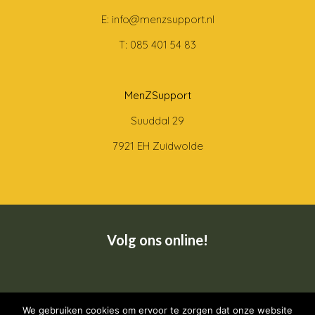
E: info@menzsupport.nl
T: 085 401 54 83
MenZSupport
Suuddal 29
7921 EH Zuidwolde
Volg ons online!
Wij zijn een CRKBO geregistreerde instelling
We gebruiken cookies om ervoor te zorgen dat onze website