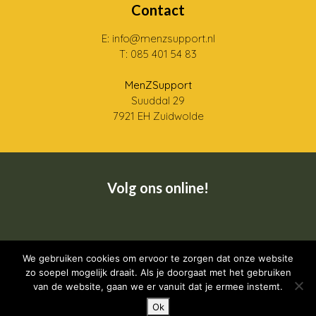
Contact
E: info@menzsupport.nl
T: 085 401 54 83
MenZSupport
Suuddal 29
7921 EH Zuidwolde
Volg ons online!
Wij zijn een CRKBO geregistreerde instelling
We gebruiken cookies om ervoor te zorgen dat onze website
zo soepel mogelijk draait. Als je doorgaat met het gebruiken
van de website, gaan we er vanuit dat je ermee instemt.
Ok