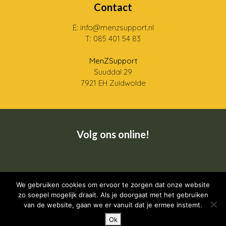
Contact
E: info@menzsupport.nl
T: 085 401 54 83
MenZSupport
Suuddal 29
7921 EH Zuidwolde
Volg ons online!
Wij zijn een CRKBO geregistreerde instelling
We gebruiken cookies om ervoor te zorgen dat onze website
zo soepel mogelijk draait. Als je doorgaat met het gebruiken
van de website, gaan we er vanuit dat je ermee instemt.
Ok