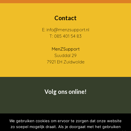
Contact
E: info@menzsupport.nl
T: 085 401 54 83
MenZSupport
Suuddal 29
7921 EH Zuidwolde
Volg ons online!
Wij zijn een CRKBO geregistreerde instelling
We gebruiken cookies om ervoor te zorgen dat onze website
zo soepel mogelijk draait. Als je doorgaat met het gebruiken