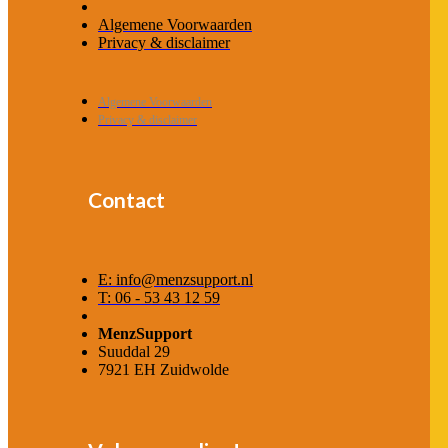
Algemene Voorwaarden
Privacy & disclaimer
Algemene Voorwaarden
Privacy & disclaimer
Contact
E: info@menzsupport.nl
T: 06 - 53 43 12 59
MenzSupport
Suuddal 29
7921 EH Zuidwolde