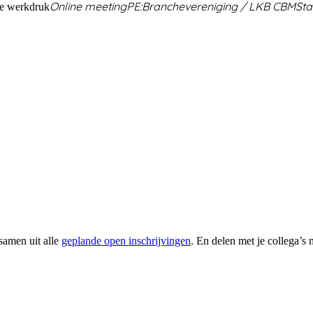
Online meeting
PE:
Branchevereniging / LKB CBM
Sta
 de werkdruk
 samen uit alle
geplande open inschrijvingen
. En delen met je collega’s 