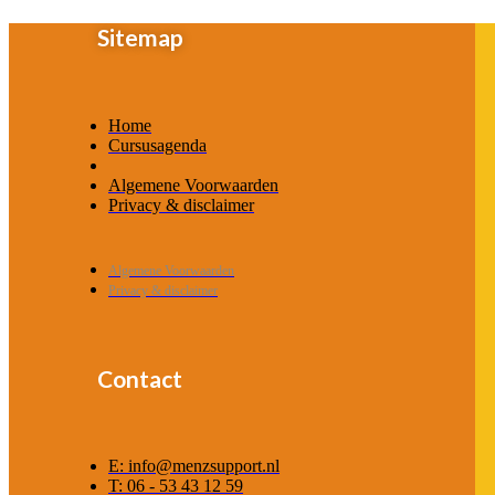
Sitemap
Home
Cursusagenda
Algemene Voorwaarden
Privacy & disclaimer
Algemene Voorwaarden
Privacy & disclaimer
Contact
E: info@menzsupport.nl
T: 06 - 53 43 12 59