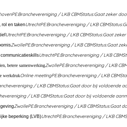
hoven
PE:
Branchevereniging / LKB CBM
Status:
Gaat zeker doo
Utrecht
PE:
Branchevereniging / LKB CBM
Status:
G
rol en taken
Utrecht
PE:
Branchevereniging / LKB CBM
Status:
Gaat zeker
ief
Zwolle
PE:
Branchevereniging / LKB CBM
Status:
Gaat zek
oornis
Utrecht
PE:
Branchevereniging / LKB CBM
St
communicatieskills
Zwolle
PE:
Branchevereniging / LKB CB
len, betere samenwerking
Online meeting
PE:
Branchevereniging / LKB CBM
Sta
 de werkdruk
anchevereniging / LKB CBM
Status:
Gaat door bij voldoende 
hevereniging / LKB CBM
Status:
Gaat door bij voldoende aan
Zwolle
PE:
Branchevereniging / LKB CBM
Status:
Gaat do
lgeving
Utrecht
PE:
Branchevereniging / LKB CBM
S
ijke beperking (LVB)