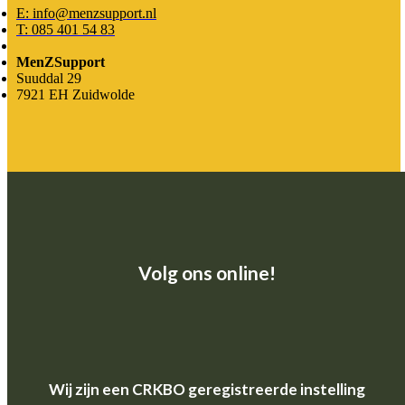
E: info@menzsupport.nl
T: 085 401 54 83
MenZSupport
Suuddal 29
7921 EH Zuidwolde
Volg ons online!
Wij zijn een CRKBO geregistreerde instelling