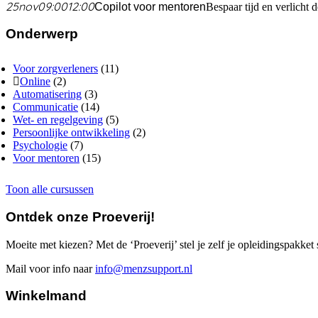
25
nov
09:00
12:00
Copilot voor mentoren
Bespaar tijd en verlicht
Onderwerp
Voor zorgverleners
(11)
Online
(2)
Automatisering
(3)
Communicatie
(14)
Wet- en regelgeving
(5)
Persoonlijke ontwikkeling
(2)
Psychologie
(7)
Voor mentoren
(15)
Toon alle cursussen
Ontdek onze Proeverij!
Moeite met kiezen? Met de ‘Proeverij’ stel je zelf je opleidingspakket
Mail voor info naar
info@menzsupport.nl
Winkelmand