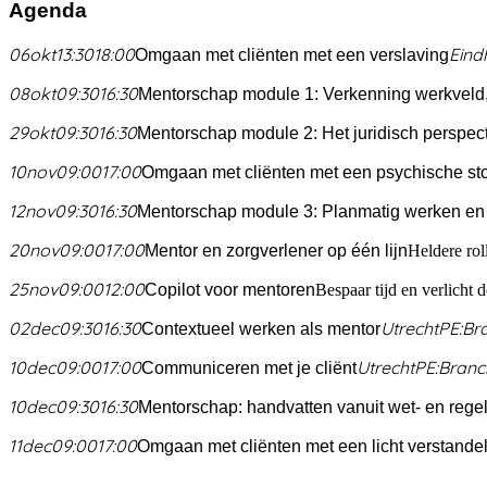
Agenda
06
okt
13:30
18:00
Eind
Omgaan met cliënten met een verslaving
08
okt
09:30
16:30
Mentorschap module 1: Verkenning werkveld, 
29
okt
09:30
16:30
Mentorschap module 2: Het juridisch perspect
10
nov
09:00
17:00
Omgaan met cliënten met een psychische st
12
nov
09:30
16:30
Mentorschap module 3: Planmatig werken en 
20
nov
09:00
17:00
Mentor en zorgverlener op één lijn
Heldere rol
25
nov
09:00
12:00
Copilot voor mentoren
Bespaar tijd en verlicht
02
dec
09:30
16:30
Utrecht
PE:
Br
Contextueel werken als mentor
10
dec
09:00
17:00
Utrecht
PE:
Branc
Communiceren met je cliënt
10
dec
09:30
16:30
Mentorschap: handvatten vanuit wet- en rege
11
dec
09:00
17:00
Omgaan met cliënten met een licht verstandel