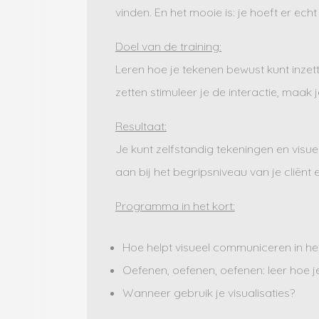
vinden. En het mooie is: je hoeft er ech
Doel van de training:
Leren hoe je tekenen bewust kunt inzett
zetten stimuleer je de interactie, maak
Resultaat:
Je kunt zelfstandig tekeningen en visue
aan bij het begripsniveau van je cliënt e
Programma in het kort:
Hoe helpt visueel communiceren in het
Oefenen, oefenen, oefenen: leer hoe j
Wanneer gebruik je visualisaties?