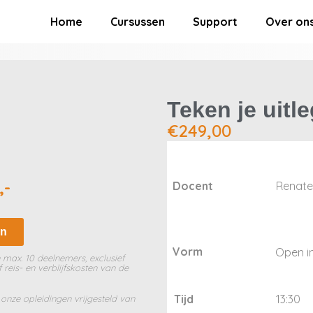
Home
Cursussen
Support
Over on
Teken je uitl
€
249,00
,-
Docent
Renate
en
Vorm
Open in
 max. 10 deelnemers, exclusief
 reis- en verblijfskosten van de
Tijd
13:30
onze opleidingen vrijgesteld van