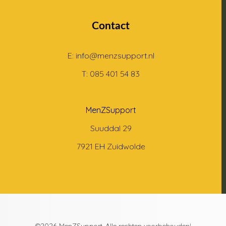
Contact
E: info@menzsupport.nl
T: 085 401 54 83
MenZSupport
Suuddal 29
7921 EH Zuidwolde
©2026 MenZSupport. Alle rechten voorbehouden!