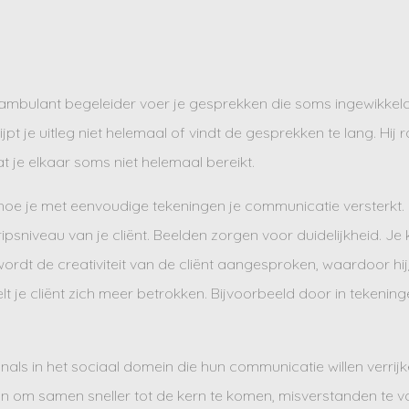
 ambulant begeleider voer je gesprekken die soms ingewikkeld k
pt je uitleg niet helemaal of vindt de gesprekken te lang. Hij 
t je elkaar soms niet helemaal bereikt.
 je hoe je met eenvoudige tekeningen je communicatie versterkt
gripsniveau van je cliënt. Beelden zorgen voor duidelijkheid. J
dt de creativiteit van de cliënt aangesproken, waardoor hij
lt je cliënt zich meer betrokken. Bijvoorbeeld door in tekenin
nals in het sociaal domein die hun communicatie willen verrijk
ijn om samen sneller tot de kern te komen, misverstanden te 