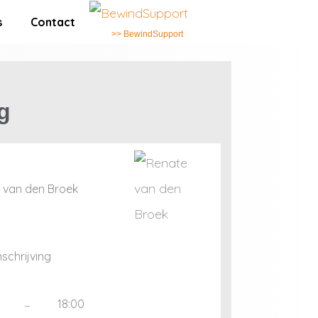
s
Contact
>> BewindSupport
eg
 van den Broek
schrijving
–
18:00