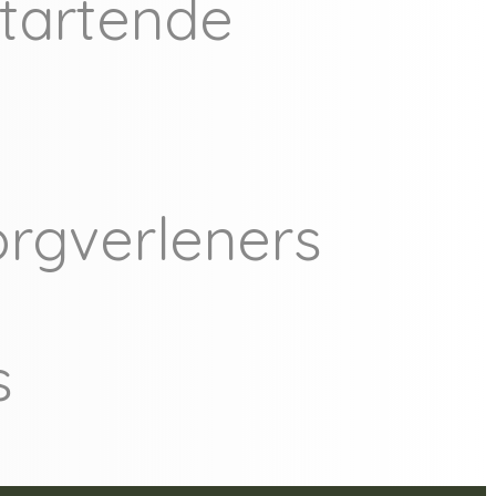
tartende
rgverleners
s