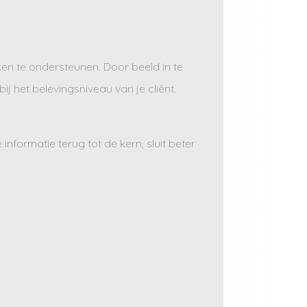
ken te ondersteunen. Door beeld in te
j het belevingsniveau van je cliënt.
nformatie terug tot de kern, sluit beter