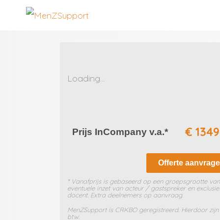
Loading...
€ 1349
Prijs InCompany v.a.*
Offerte aanvrag
* Vanafprijs is gebaseerd op een groepsgrootte van
eventuele inzet van acteur / gastspreker en exclusief
docent. Extra deelnemers op aanvraag.​
MenZSupport is CRKBO geregistreerd. Hierdoor zijn 
btw.