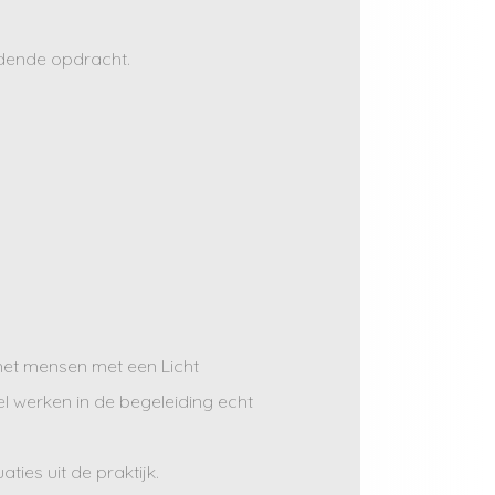
idende opdracht.
 met mensen met een Licht
el werken in de begeleiding echt
ties uit de praktijk.