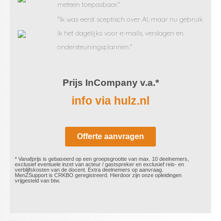
meteen toepasbaar."
"Ik was eerst sceptisch over AI, maar nu gebruik
ik het dagelijks voor e-mails, verslagen en
ondersteuningsplannen."
Prijs InCompany v.a.*
info via hulz.nl
Offerte aanvragen
* Vanafprijs is gebaseerd op een groepsgrootte van max. 10 deelnemers,
exclusief eventuele inzet van acteur / gastspreker en exclusief reis- en
verblijfskosten van de docent. Extra deelnemers op aanvraag.​
MenZSupport is CRKBO geregistreerd. Hierdoor zijn onze opleidingen
vrijgesteld van btw.