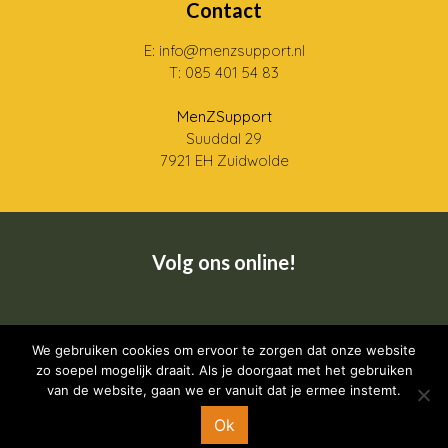
Contact
E: info@menzsupport.nl
T: 085 401 54 83
MenZSupport
Suuddal 29
7921 EH Zuidwolde
Volg ons online!
We gebruiken cookies om ervoor te zorgen dat onze website
Wij zijn een CRKBO geregistreerde instelling
zo soepel mogelijk draait. Als je doorgaat met het gebruiken
van de website, gaan we er vanuit dat je ermee instemt.
Ok