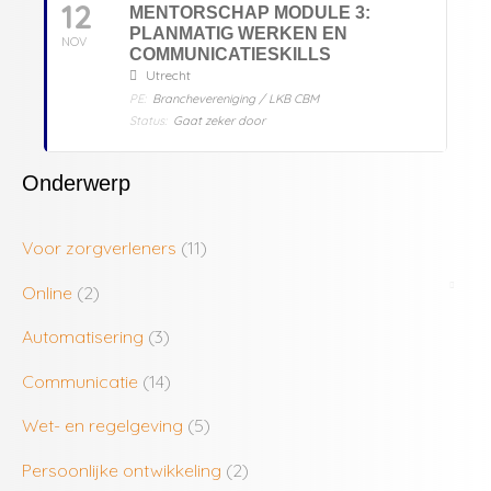
12
MENTORSCHAP MODULE 3:
PLANMATIG WERKEN EN
NOV
COMMUNICATIESKILLS
Utrecht
PE:
Branchevereniging / LKB CBM
Status:
Gaat zeker door
Onderwerp
Voor zorgverleners
(11)
Online
(2)
Automatisering
(3)
Communicatie
(14)
Wet- en regelgeving
(5)
Persoonlijke ontwikkeling
(2)