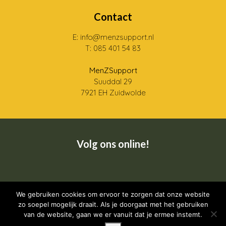
Contact
E: info@menzsupport.nl
T: 085 401 54 83
MenZSupport
Suuddal 29
7921 EH Zuidwolde
Volg ons online!
Wij zijn een CRKBO geregistreerde instelling
We gebruiken cookies om ervoor te zorgen dat onze website
zo soepel mogelijk draait. Als je doorgaat met het gebruiken
van de website, gaan we er vanuit dat je ermee instemt.