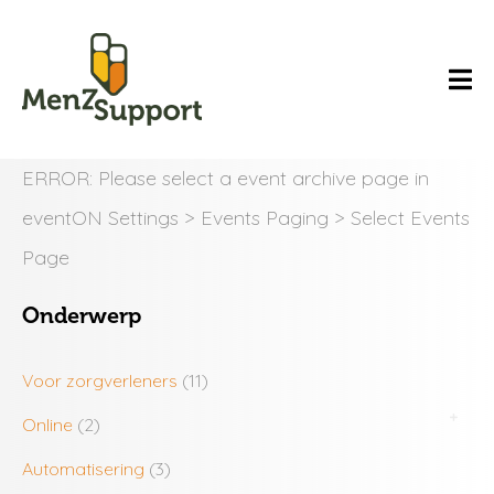
ERROR: Please select a event archive page in
eventON Settings > Events Paging > Select Events
Page
Onderwerp
Voor zorgverleners
(11)
Online
(2)
Automatisering
(3)