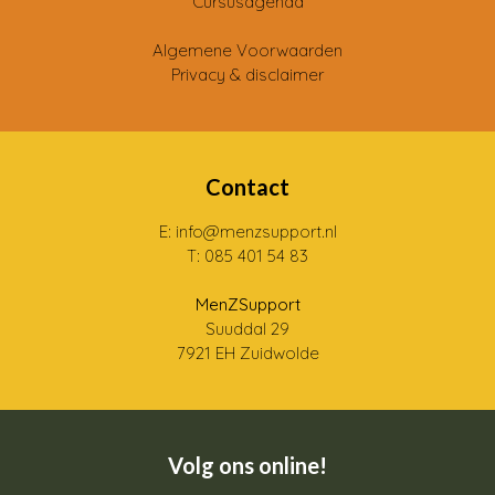
Cursusagenda
Algemene Voorwaarden
Privacy & disclaimer
Contact
E: info@menzsupport.nl
T: 085 401 54 83
MenZSupport
Suuddal 29
7921 EH Zuidwolde
Volg ons online!