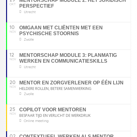
MENTORSCHAP MODULE 2: HET JURIDISCH
OKT
PERSPECTIEF
Utrecht
10
OMGAAN MET CLIËNTEN MET EEN
NOV
PSYCHISCHE STOORNIS
Zwolle
12
MENTORSCHAP MODULE 3: PLANMATIG
NOV
WERKEN EN COMMUNICATIESKILLS
Utrecht
20
MENTOR EN ZORGVERLENER OP ÉÉN LIJN
NOV
HELDERE ROLLEN, BETERE SAMENWERKING
Zwolle
25
COPILOT VOOR MENTOREN
NOV
BESPAAR TIJD EN VERLICHT DE WERKDRUK
Online meeting
02
CONTEXTUEEL WERKEN ALS MENTOR