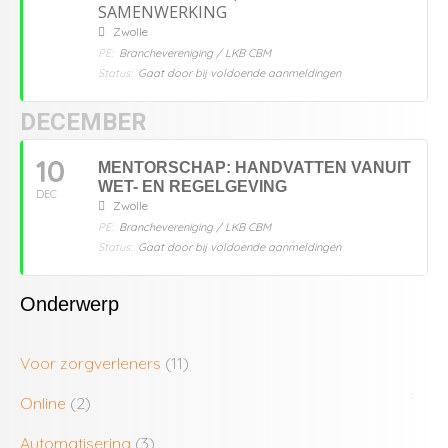
SAMENWERKING
Zwolle
PE:
Branchevereniging / LKB CBM
Status:
Gaat door bij voldoende aanmeldingen
DECEMBER
10
MENTORSCHAP: HANDVATTEN VANUIT
WET- EN REGELGEVING
DEC
Zwolle
PE:
Branchevereniging / LKB CBM
Status:
Gaat door bij voldoende aanmeldingen
Onderwerp
Voor zorgverleners
(11)
Online
(2)
Automatisering
(3)