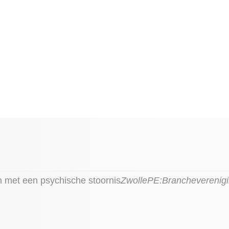
 met een psychische stoornis
Zwolle
PE:
Brancheverenig