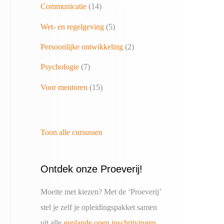
Communicatie
(14)
Wet- en regelgeving
(5)
Persoonlijke ontwikkeling
(2)
Psychologie
(7)
Voor mentoren
(15)
Toon alle cursussen
Ontdek onze Proeverij!
Moeite met kiezen? Met de ‘Proeverij’
stel je zelf je opleidingspakket samen
uit alle
geplande open inschrijvingen
.