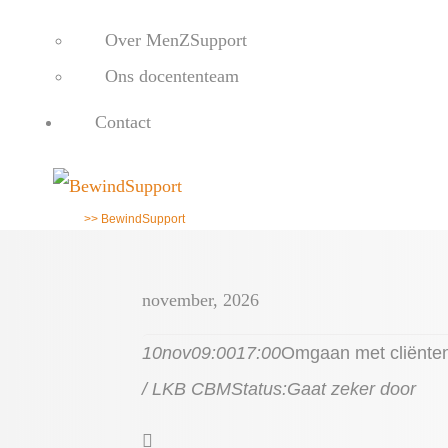
Over MenZSupport
Ons docententeam
Contact
>> BewindSupport
november, 2026
10
nov
09:00
17:00
Omgaan met cliënten
/ LKB CBM
Status:
Gaat zeker door