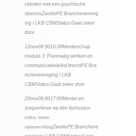
cliënten met een psychische
stoornis
Zwolle
PE:
Brancheverenig
ing / LKB CBM
Status:
Gaat zeker
door
12
nov
09:30
16:30
Mentorschap
module 3: Planmatig werken en
communicatieskills
Utrecht
PE:
Bra
nchevereniging / LKB
CBM
Status:
Gaat zeker door
20
nov
09:00
17:00
Mentor en
zorgverlener op één lijn
Heldere
rollen, betere
samenwerking
Zwolle
PE:
Brancheve