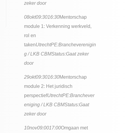
zeker door
08
okt
09:30
16:30
Mentorschap
module 1: Verkenning werkveld,
rol en
taken
Utrecht
PE:
Brancheverenigin
g / LKB CBM
Status:
Gaat zeker
door
29
okt
09:30
16:30
Mentorschap
module 2: Het juridisch
perspectief
Utrecht
PE:
Branchever
eniging / LKB CBM
Status:
Gaat
zeker door
10
nov
09:00
17:00
Omgaan met