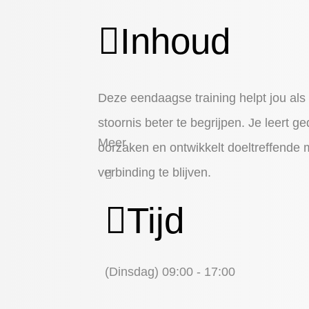
Inhoud
Deze eendaagse training helpt jou als
stoornis beter te begrijpen. Je leert g
Meer
oorzaken en ontwikkelt doeltreffende 
verbinding te blijven.
Tijd
(Dinsdag) 09:00 - 17:00