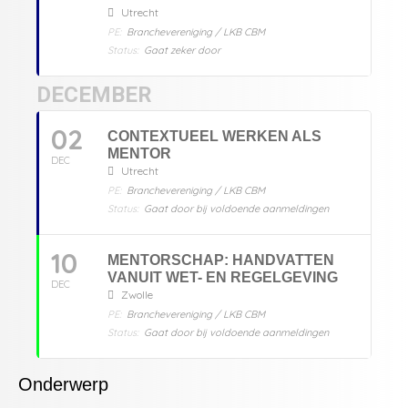
Utrecht
PE:
Branchevereniging / LKB CBM
Status:
Gaat zeker door
DECEMBER
02
CONTEXTUEEL WERKEN ALS
MENTOR
DEC
Utrecht
PE:
Branchevereniging / LKB CBM
Status:
Gaat door bij voldoende aanmeldingen
10
MENTORSCHAP: HANDVATTEN
VANUIT WET- EN REGELGEVING
DEC
Zwolle
PE:
Branchevereniging / LKB CBM
Status:
Gaat door bij voldoende aanmeldingen
Onderwerp