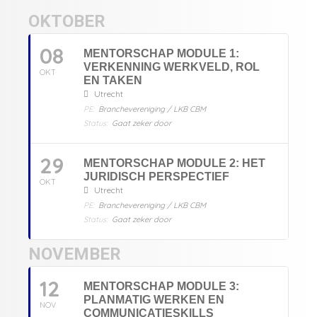
OKTOBER
08
MENTORSCHAP MODULE 1:
VERKENNING WERKVELD, ROL
OKT
EN TAKEN
Utrecht
PE:
Branchevereniging / LKB CBM
Status:
Gaat zeker door
29
MENTORSCHAP MODULE 2: HET
JURIDISCH PERSPECTIEF
OKT
Utrecht
PE:
Branchevereniging / LKB CBM
Status:
Gaat zeker door
NOVEMBER
12
MENTORSCHAP MODULE 3:
PLANMATIG WERKEN EN
NOV
COMMUNICATIESKILLS