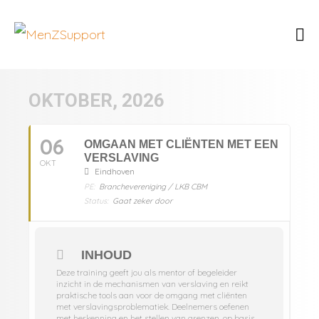
OKTOBER, 2026
06
OMGAAN MET CLIËNTEN MET EEN
VERSLAVING
OKT
Eindhoven
PE:
Branchevereniging / LKB CBM
Status:
Gaat zeker door
INHOUD
Deze training geeft jou als mentor of begeleider
inzicht in de mechanismen van verslaving en reikt
praktische tools aan voor de omgang met cliënten
met verslavingsproblematiek. Deelnemers oefenen
met herkenning en het stellen van grenzen, op basis