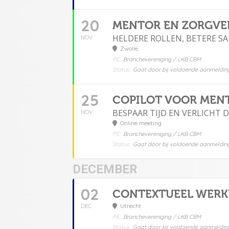
20
MENTOR EN ZORGVER
HELDERE ROLLEN, BETERE 
NOV
Zwolle
PE:
Branchevereniging / LKB CBM
Status:
Gaat door bij voldoende aanmeldin
25
COPILOT VOOR MEN
BESPAAR TIJD EN VERLICHT
NOV
Online meeting
PE:
Branchevereniging / LKB CBM
Status:
Gaat door bij voldoende aanmeldin
DECEMBER
02
CONTEXTUEEL WERK
Utrecht
DEC
PE:
Branchevereniging / LKB CBM
Status:
Gaat door bij voldoende aanmeldin