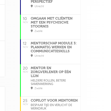
PERSPECTIEF
Utrecht
10
OMGAAN MET CLIËNTEN
MET EEN PSYCHISCHE
NOV
STOORNIS
Zwolle
12
MENTORSCHAP MODULE 3:
PLANMATIG WERKEN EN
NOV
COMMUNICATIESKILLS
Utrecht
20
MENTOR EN
ZORGVERLENER OP ÉÉN
NOV
LIJN
HELDERE ROLLEN, BETERE
SAMENWERKING
Zwolle
25
COPILOT VOOR MENTOREN
NOV
BESPAAR TIJD EN VERLICHT DE
WERKDRUK