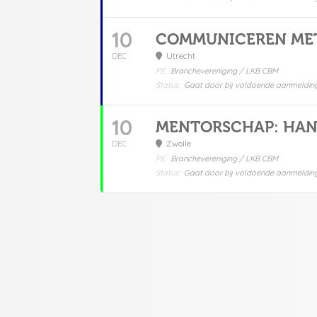
10
COMMUNICEREN MET
Utrecht
DEC
PE:
Branchevereniging / LKB CBM
Status:
Gaat door bij voldoende aanmeldin
10
MENTORSCHAP: HAN
Zwolle
DEC
PE:
Branchevereniging / LKB CBM
Status:
Gaat door bij voldoende aanmeldin