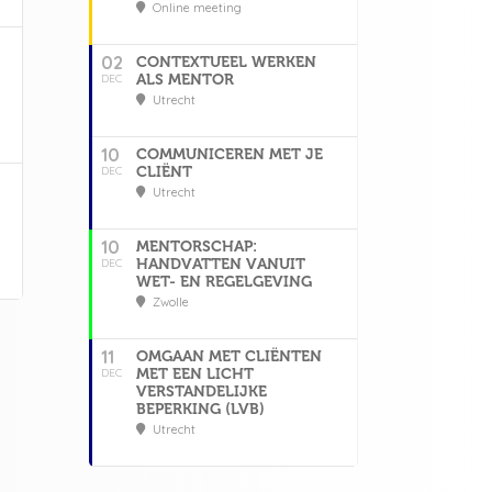
Online meeting
02
CONTEXTUEEL WERKEN
ALS MENTOR
DEC
Utrecht
10
COMMUNICEREN MET JE
CLIËNT
DEC
Utrecht
10
MENTORSCHAP:
HANDVATTEN VANUIT
DEC
WET- EN REGELGEVING
Zwolle
11
OMGAAN MET CLIËNTEN
MET EEN LICHT
DEC
VERSTANDELIJKE
BEPERKING (LVB)
Utrecht