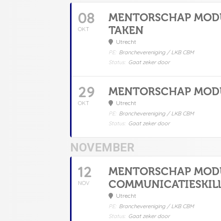
08
MENTORSCHAP MODUL
TAKEN
OKT
Utrecht
PE:
Branchevereniging / LKB CBM
Status:
Gaat zeker door
29
MENTORSCHAP MODUL
Utrecht
OKT
PE:
Branchevereniging / LKB CBM
Status:
Gaat zeker door
NOVEMBER
12
MENTORSCHAP MODU
COMMUNICATIESKIL
NOV
Utrecht
PE:
Branchevereniging / LKB CBM
Status:
Gaat zeker door