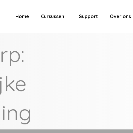
Home
Cursussen
Support
Over ons
rp:
jke
ling