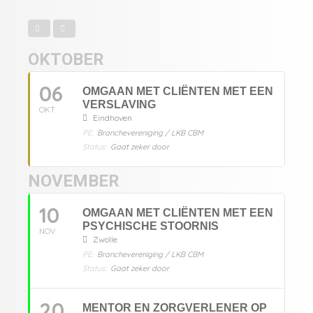
OKTOBER
06
OMGAAN MET CLIËNTEN MET EEN
VERSLAVING
OKT
Eindhoven
PE:
Branchevereniging / LKB CBM
Status:
Gaat zeker door
NOVEMBER
10
OMGAAN MET CLIËNTEN MET EEN
PSYCHISCHE STOORNIS
NOV
Zwolle
PE:
Branchevereniging / LKB CBM
Status:
Gaat zeker door
20
MENTOR EN ZORGVERLENER OP