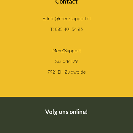
Contact
E: info@menzsupport.nl
T: 085 401 54 83
MenZSupport
Suuddal 29
7921 EH Zuidwolde
Volg ons online!