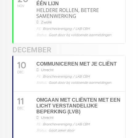
ÉÉN LIJN
NOV
HELDERE ROLLEN, BETERE
SAMENWERKING
Zwolle
PE:
Branchevereniging / LKB CBM
Status:
Gaat door bij voldoende aanmeldingen
DECEMBER
10
COMMUNICEREN MET JE CLIËNT
Utrecht
DEC
PE:
Branchevereniging / LKB CBM
Status:
Gaat door bij voldoende aanmeldingen
11
OMGAAN MET CLIËNTEN MET EEN
LICHT VERSTANDELIJKE
DEC
BEPERKING (LVB)
Utrecht
PE:
Branchevereniging / LKB CBM
Status:
Gaat zeker door