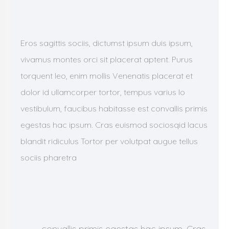
Eros sagittis sociis, dictumst ipsum duis ipsum,
vivamus montes orci sit placerat aptent. Purus
torquent leo, enim mollis Venenatis placerat et
dolor id ullamcorper tortor, tempus varius lo
vestibulum, faucibus habitasse est convallis primis
egestas hac ipsum. Cras euismod sociosqid lacus
blandit ridiculus Tortor per volutpat augue tellus
sociis pharetra
convallis primis egestas hac ipsum. Cras