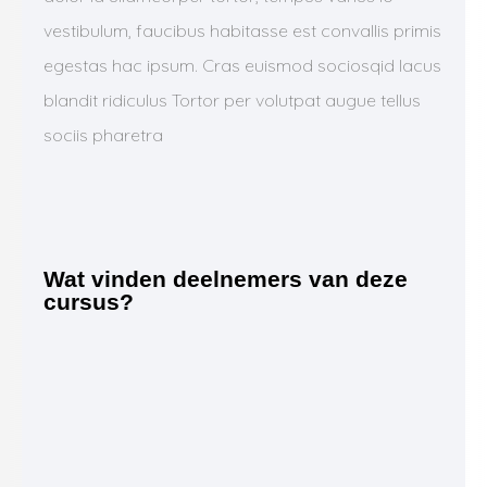
vestibulum, faucibus habitasse est convallis primis
egestas hac ipsum. Cras euismod sociosqid lacus
blandit ridiculus Tortor per volutpat augue tellus
sociis pharetra
Wat vinden deelnemers van deze
cursus?