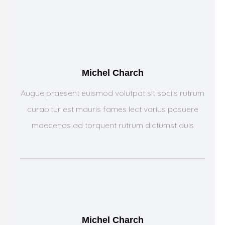
Michel Charch
Augue praesent euismod volutpat sit sociis rutrum
curabitur est mauris fames lect varius posuere
maecenas ad torquent rutrum dictumst duis
Michel Charch