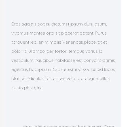
Eros sagittis sociis, dictumst ipsum duis ipsum,
vivamus montes orci sit placerat aptent. Purus
torquent leo, enim mollis Venenatis placerat et
dolor id ullamcorper tortor, tempus varius lo
vestibulum, faucibus habitasse est convallis primis
egestas hac ipsum. Cras euismod sociosqid lacus
blandit ridiculus Tortor per volutpat augue tellus
sociis pharetra
convallis primis egestas hac ipsum. Cras