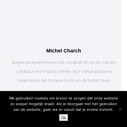
Michel Charch
Augue praesent euismod volutpat sit sociis rutrum
curabitur est mauris fames lect varius posuere
maecenas ad torquent rutrum dictumst duis
We gebruiken cookies om ervoor te zorgen dat onze website
zo soepel mogelijk draait. Als je doorgaat met het gebruiken
van de website, gaan we er vanuit dat je ermee instemt.
Ok