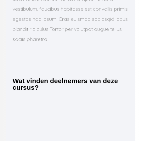
vestibulum, faucibus habitasse est convallis primis
egestas hac ipsum. Cras euismod sociosqid lacus
blandit ridiculus Tortor per volutpat augue tellus
sociis pharetra
Wat vinden deelnemers van deze
cursus?