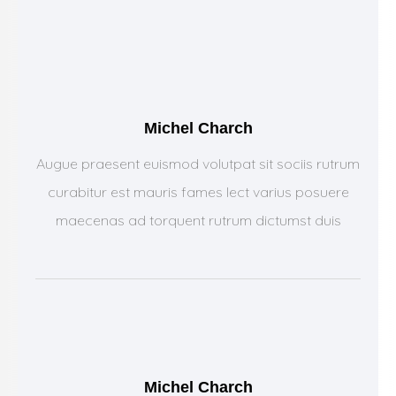
Michel Charch
Augue praesent euismod volutpat sit sociis rutrum
curabitur est mauris fames lect varius posuere
maecenas ad torquent rutrum dictumst duis
Michel Charch