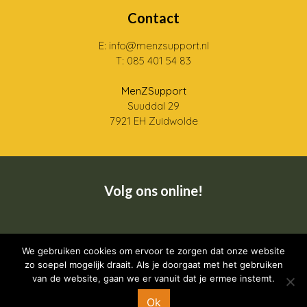
Contact
E: info@menzsupport.nl
T: 085 401 54 83
MenZSupport
Suuddal 29
7921 EH Zuidwolde
Volg ons online!
We gebruiken cookies om ervoor te zorgen dat onze website
Wij zijn een CRKBO geregistreerde instelling
zo soepel mogelijk draait. Als je doorgaat met het gebruiken
van de website, gaan we er vanuit dat je ermee instemt.
Ok