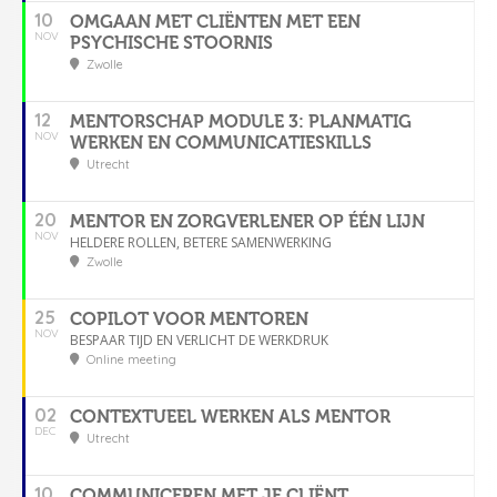
10
OMGAAN MET CLIËNTEN MET EEN
NOV
PSYCHISCHE STOORNIS
Zwolle
12
MENTORSCHAP MODULE 3: PLANMATIG
NOV
WERKEN EN COMMUNICATIESKILLS
Utrecht
20
MENTOR EN ZORGVERLENER OP ÉÉN LIJN
NOV
HELDERE ROLLEN, BETERE SAMENWERKING
Zwolle
25
COPILOT VOOR MENTOREN
NOV
BESPAAR TIJD EN VERLICHT DE WERKDRUK
Online meeting
02
CONTEXTUEEL WERKEN ALS MENTOR
DEC
Utrecht
10
COMMUNICEREN MET JE CLIËNT