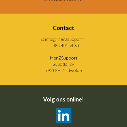
Contact
E: info@menzsupport.nl
T: 085 401 54 83
MenZSupport
Suuddal 29
7921 EH Zuidwolde
Volg ons online!