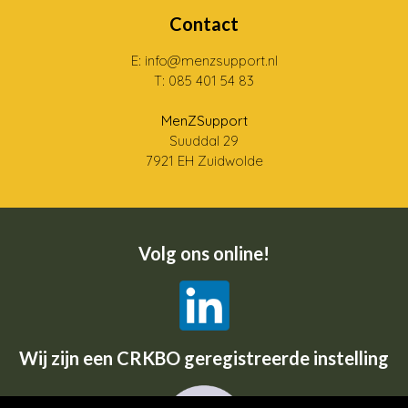
Contact
E: info@menzsupport.nl
T: 085 401 54 83
MenZSupport
Suuddal 29
7921 EH Zuidwolde
Volg ons online!
Wij zijn een CRKBO geregistreerde instelling