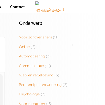
s
Contact
>> BewindSupport
Onderwerp
Voor zorgverleners
(11)
Online
(2)
Automatisering
(3)
Communicatie
(14)
Wet- en regelgeving
(5)
Persoonlijke ontwikkeling
(2)
Psychologie
(7)
Voor mentoren
(15)