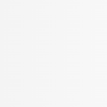
4-daagse leergang – module 3_DE