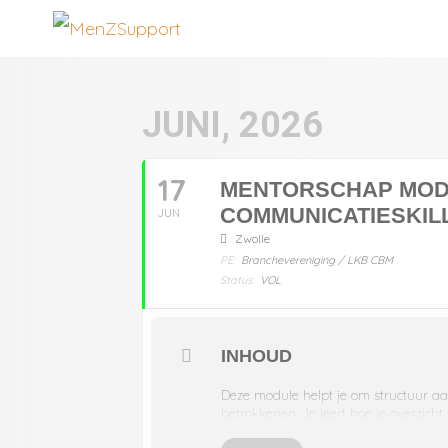
JUNI, 2026
17
MENTORSCHAP MODU
COMMUNICATIESKIL
JUN
Zwolle
PE:
Branchevereniging / LKB CBM
Status:
VOL
INHOUD
Deze module helpt je om structuur aa
betrokkenen. Je leert hoe je overzic
opbouwt. Een dag vol reflectie, inzich