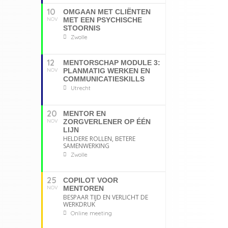
10
OMGAAN MET CLIËNTEN
NOV
MET EEN PSYCHISCHE
STOORNIS
Zwolle
12
MENTORSCHAP MODULE 3:
NOV
PLANMATIG WERKEN EN
COMMUNICATIESKILLS
Utrecht
20
MENTOR EN
NOV
ZORGVERLENER OP ÉÉN
LIJN
HELDERE ROLLEN, BETERE
SAMENWERKING
Zwolle
25
COPILOT VOOR
NOV
MENTOREN
BESPAAR TIJD EN VERLICHT DE
WERKDRUK
Online meeting