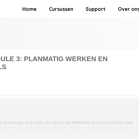
Home
Cursussen
Support
Over on
LE 3: PLANMATIG WERKEN EN
LS
n te brengen in je werk als mentor en effectiever te communiceren met
ht houdt in een dynamische praktijk en hoe je krachtige samenwerkingen
t en praktische handvatten.